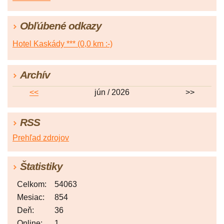
Obľúbené odkazy
Hotel Kaskády *** (0,0 km :-)
Archív
<<
jún / 2026
>>
RSS
Prehľad zdrojov
Štatistiky
Celkom:
54063
Mesiac:
854
Deň:
36
Online:
1