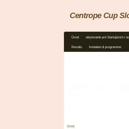
Centrope Cup Slo
Úvod
ubytovanie pre štartujúcich / 
Results
Invitation & programme
Úvod