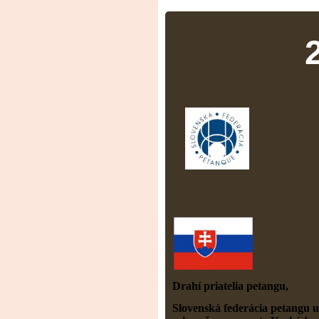
Drahí priatelia petangu,
Slovenská federácia petangu 