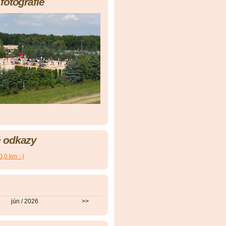
fotografie
 odkazy
0,0 km :-)
jún / 2026
>>