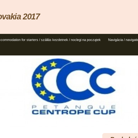
vakia 2017
accommodation for starters / szállás kezdetnek / noclegi na początek
Navigácia / navigati