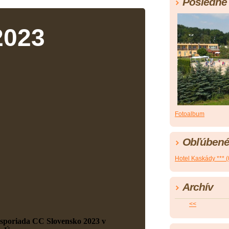
Posledné 
2023
Fotoalbum
Obľúbené
Hotel Kaskády *** (
Archív
<<
usporiada CC Slovensko 2023 v